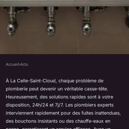
Accueil
›
Actu
ACTU
Solutions rapides de
À La Celle-Saint-Cloud, chaque problème de
plomberie peut devenir un véritable casse-tête.
plomberie à la celle-saint-
Heureusement, des solutions rapides sont à votre
cloud (78126)
disposition, 24h/24 et 7j/7. Les plombiers experts
interviennent rapidement pour des fuites inattendues,
Pablo
•
17 décembre 2024
•
5 min de lecture
des bouchons insistants ou des chauffe-eaux en