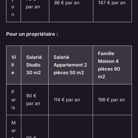
86 € par an
147 € par an
o
par an
n
Pour un propriétaire :
Famille
Vi
Salarié
Salarié
Maison 4
ll
Studio
Appartement 2
pièces 90
e
30 m2
pièces 50 m2
m2
P
90 €
ar
114 € par an
198 € par an
par an
is
M
ar