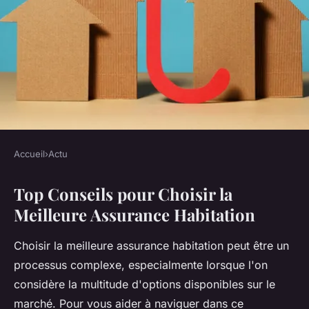
Accueil
›
Actu
ACTU
Top Conseils pour Choisir la
Top conseils pour choisir la
Meilleure Assurance Habitation
meilleure assurance
habitation
Choisir la meilleure assurance habitation peut être un
processus complexe, especialmente lorsque l'on
Pablo
•
6 mars 2025
•
6 min de lecture
considère la multitude d'options disponibles sur le
marché. Pour vous aider à naviguer dans ce