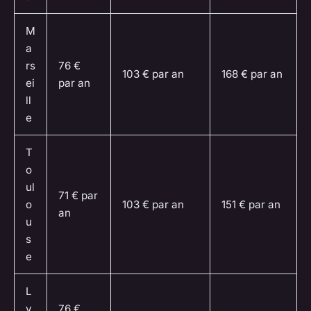
M
a
rs
76 €
103 € par an
168 € par an
ei
par an
ll
e
T
o
ul
71 € par
o
103 € par an
151 € par an
an
u
s
e
L
y
76 €