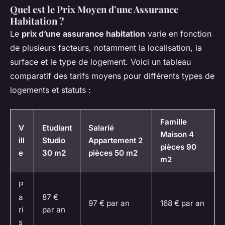
Quel est le Prix Moyen d’une Assurance
Habitation ?
Le
prix d’une assurance habitation
varie en fonction
de plusieurs facteurs, notamment la localisation, la
surface et le type de logement. Voici un tableau
comparatif des tarifs moyens pour différents types de
logements et statuts :
Famille
V
Etudiant
Salarié
Maison 4
ill
Studio
Appartement 2
pièces 90
e
30 m2
pièces 50 m2
m2
P
a
87 €
97 € par an
168 € par an
ri
par an
s