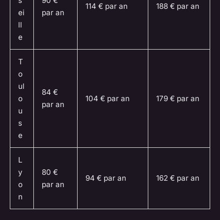
s
90 €
114 € par an
188 € par an
ei
par an
ll
e
T
o
ul
84 €
o
104 € par an
179 € par an
par an
u
s
e
L
y
80 €
94 € par an
162 € par an
o
par an
n