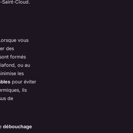
e-Saint-Cloud.
 Lorsque vous
ter des
 sont formés
plafond, ou au
inimise les
ables
pour éviter
rmiques, ils
sus de
le
débouchage