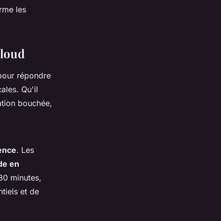
rme les
Cloud
pour répondre
ales. Qu'il
ation bouchée,
ence
. Les
de en
30 minutes,
tiels et de