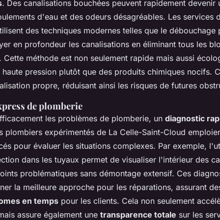
s
. Des canalisations bouchées peuvent rapidement devenir
oulements d'eau et des odeurs désagréables. Les services 
tilisent des techniques modernes telles que le débouchage p
yer en profondeur les canalisations en éliminant tous les 
s. Cette méthode est non seulement rapide mais aussi écolog
 à haute pression plutôt que des produits chimiques nocifs.
alisation propre, réduisant ainsi les risques de futures obstr
xpress de plomberie
fficacement les problèmes de plomberie, un
diagnostic rap
Les plombiers expérimentés de La Celle-Saint-Cloud emploien
és pour évaluer les situations complexes. Par exemple, l'uti
tion dans les tuyaux permet de visualiser l'intérieur des ca
s points problématiques sans démontage extensif. Ces diagno
iner la meilleure approche pour les réparations, assurant d
nomes en temps
pour les clients. Cela non seulement accélè
mais assure également une
transparence totale
sur les serv