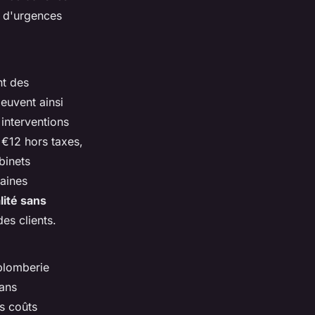
s d'urgences
nt des
euvent ainsi
 interventions
€12 hors taxes,
binets
taines
lité sans
des clients.
 plomberie
sans
s coûts