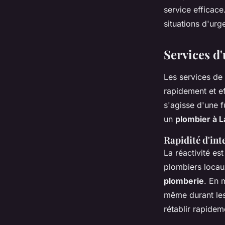
service efficac
Pablo
•
6 décembre 2024
•
11 min de lecture
situations d'urg
Services d
Les services de
rapidement et ef
s'agisse d'une 
un
plombier à L
Rapidité d'int
La réactivité est
plombiers locau
plomberie
. En 
même durant les 
rétablir rapidem