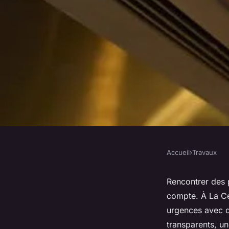
Accueil
›
Travaux
TRAVAUX
Urgence plomberie à
Rencontrer des 
compte. À La Ce
Cloud (78126) : nos 
urgences avec d
transparents, un