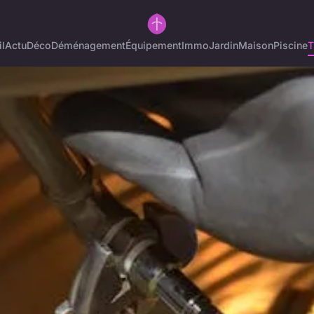
l
Actu
Déco
Déménagement
Équipement
Immo
Jardin
Maison
Piscine
T