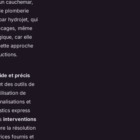
 un cauchemar,
de plomberie
ar hydrojet, qui
blocages, même
ique, car elle
 Cette approche
uctions.
ide et précis
t des outils de
lisation de
nalisations et
stics express
es
interventions
re la résolution
ices fournis et