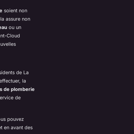
e
soient non
la assure non
'eau
ou un
int-Cloud
ouvelles
sidents de La
ffectuer, la
fs de plomberie
ervice de
vous pouvez
et en avant des