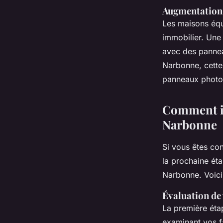
Augmentation 
Les maisons équ
immobilier. Une 
avec des pannea
Narbonne, cette
panneaux photov
Comment in
Narbonne
Si vous êtes co
la prochaine ét
Narbonne. Voici
Évaluation de
La première éta
examinant vos f