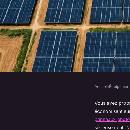
Accueil
›
Équipemen
ÉQUIPEMENT
Investir dans des p
Vous avez proba
économisant sur 
photovoltaïques à n
panneaux photo
sérieusement. N