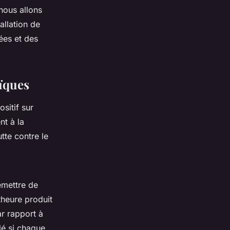
nous allons
allation de
ées et des
ïques
sitif sur
nt à la
tte contre le
émettre de
theure produit
r rapport à
lé si chaque