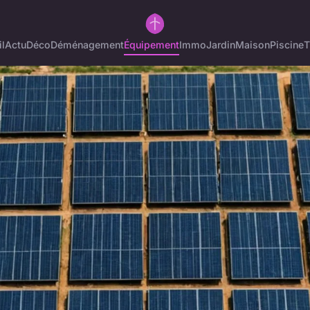
l
Actu
Déco
Déménagement
Équipement
Immo
Jardin
Maison
Piscine
T