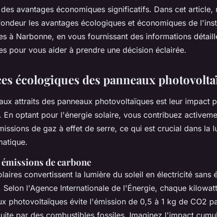
es et économiques
des avantages économiques significatifs. Dans cet article, 
fondeur les avantages écologiques et économiques de l'inst
es à Narbonne, en vous fournissant des informations détaill
es pour vous aider à prendre une décision éclairée.
ces écologiques des panneaux photovolta
aux attraits des panneaux photovoltaïques est leur impact po
 En optant pour l'énergie solaire, vous contribuez activeme
issions de gaz à effet de serre, ce qui est crucial dans la lu
matique.
 émissions de carbone
aires convertissent la lumière du soleil en électricité sans 
. Selon l'Agence Internationale de l'Énergie, chaque kilowat
x photovoltaïques évite l'émission de 0,5 à 1 kg de CO2 pa
oduite par des combustibles fossiles. Imaginez l'impact cumu