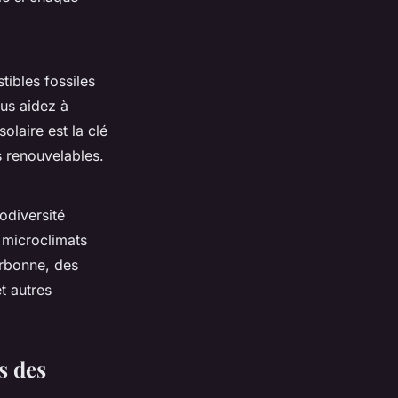
tibles fossiles
ous aidez à
solaire est la clé
s renouvelables.
odiversité
 microclimats
arbonne, des
t autres
s des