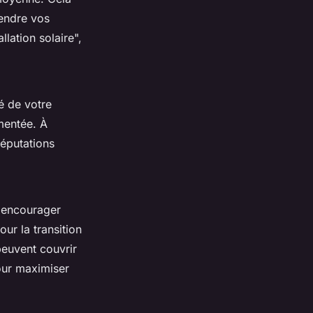
ndre vos
lation solaire",
té de votre
imentée. À
éputations
r encourager
ur la transition
peuvent couvrir
our maximiser