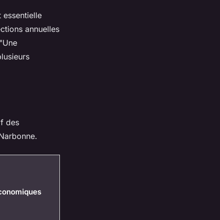
 essentielle
ections annuelles
"Une
lusieurs
if des
 Narbonne.
économiques