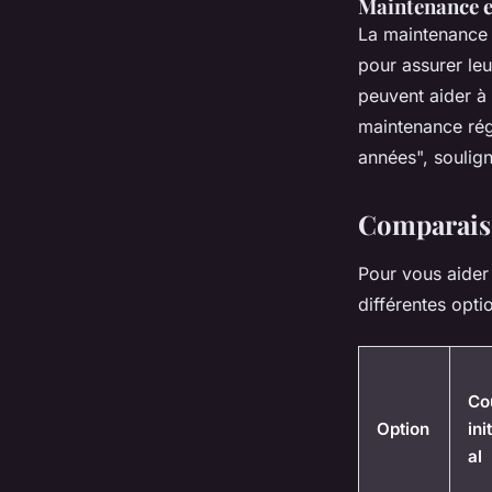
Maintenance e
La maintenance d
pour assurer leu
peuvent aider à 
maintenance rég
années",
soulign
Comparaiso
Pour vous aider 
différentes opt
Co
Option
init
al