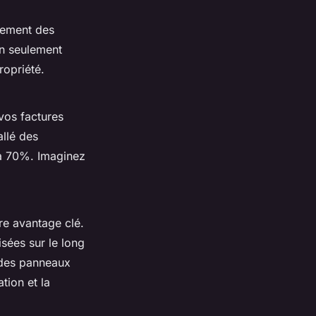
lement des
on seulement
ropriété.
vos factures
allé des
 à 70%. Imaginez
re avantage clé.
isées sur le long
 des panneaux
ation et la