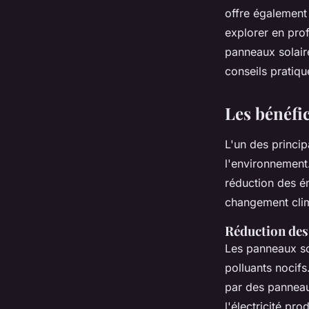
bénéfices écologiqu
offre également 
explorer en pro
panneaux solair
Pablo
•
3 février 2025
•
7 min de lecture
conseils pratiqu
Les bénéfi
L'un des princip
l'environnement.
réduction des ém
changement cli
Réduction des
Les panneaux sol
polluants nocifs
par des panneau
l'électricité pr