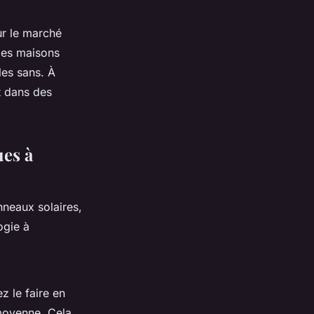
ur le marché
 les maisons
es sans. À
t dans des
es à
neaux solaires,
ogie à
z le faire en
moyenne. Cela