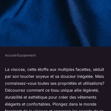
Accueil
›
Équipement
ÉQUIPEMENT
Découvrez le tissu viscose:
La viscose, cette étoffe aux multiples facettes, séduit
par son toucher soyeux et sa douceur inégalée. Mais
propriétés et utilisations
connaissez-vous toutes ses propriétés et utilisations?
Découvrez comment ce tissu unique allie légèreté,
Pablo
•
16 septembre 2024
•
5 min de lecture
durabilité et esthétique pour créer des vêtements
élégants et confortables. Plongez dans le monde