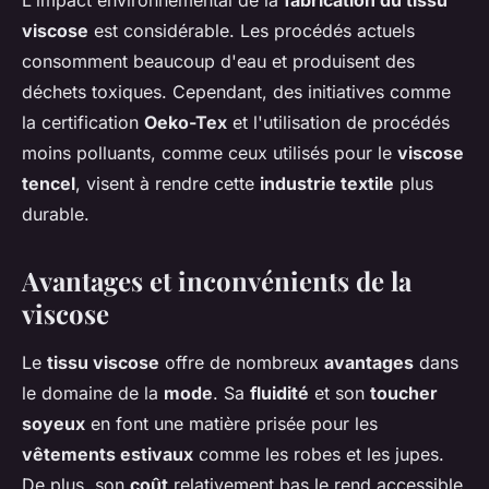
L'impact environnemental de la
fabrication du tissu
viscose
est considérable. Les procédés actuels
consomment beaucoup d'eau et produisent des
déchets toxiques. Cependant, des initiatives comme
la certification
Oeko-Tex
et l'utilisation de procédés
moins polluants, comme ceux utilisés pour le
viscose
tencel
, visent à rendre cette
industrie textile
plus
durable.
Avantages et inconvénients de la
viscose
Le
tissu viscose
offre de nombreux
avantages
dans
le domaine de la
mode
. Sa
fluidité
et son
toucher
soyeux
en font une matière prisée pour les
vêtements estivaux
comme les robes et les jupes.
De plus, son
coût
relativement bas le rend accessible