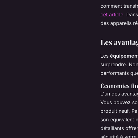
comment transfo
Pablo
•
3 février 2025
•
7 min de lecture
cet article
. Dans
des appareils ré
Les avanta
Les
équipement
surprendre. Non 
performants que
Économies fin
L'un des avantag
Vous pouvez sou
produit neuf. P
son équivalent 
détaillants offr
sécurité à votre