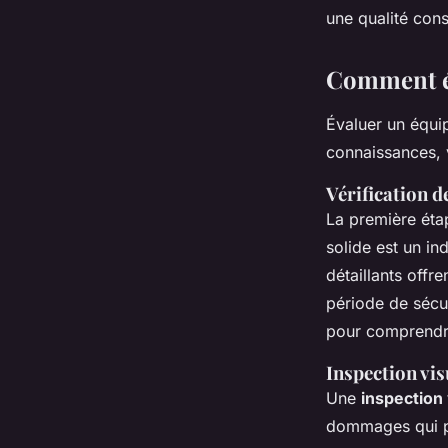
une qualité cons
Comment év
Évaluer un équi
connaissances, 
Vérification d
La première étap
solide est un in
détaillants offr
période de sécur
pour comprendre 
Inspection vis
Une
inspection 
dommages qui po