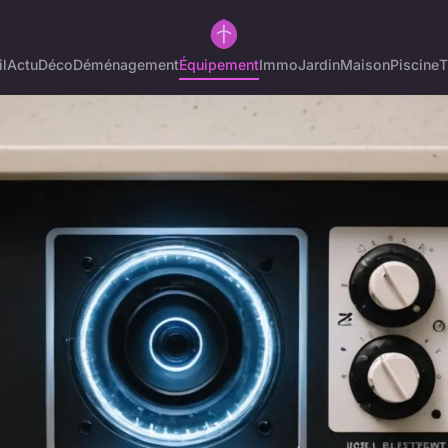
l
Actu
Déco
Déménagement
Équipement
Immo
Jardin
Maison
Piscine
T