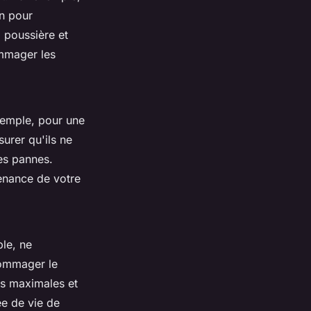
on pour
a poussière et
ommager les
emple, pour une
surer qu'ils ne
es pannes.
tenance de votre
le, ne
dommager le
es maximales et
ée de vie de