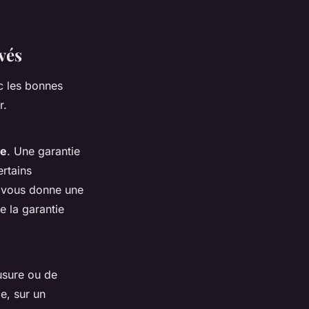
vés
c les bonnes
r.
ie
. Une garantie
ertains
ui vous donne une
e la garantie
usure ou de
e, sur un