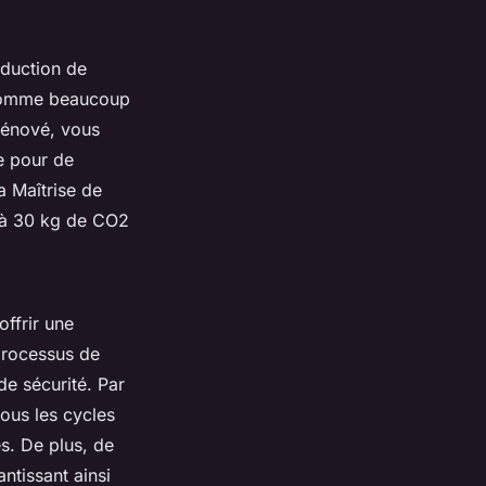
éduction de
onsomme beaucoup
rénové, vous
e pour de
a Maîtrise de
u'à 30 kg de CO2
offrir une
processus de
de sécurité. Par
ous les cycles
s. De plus, de
ntissant ainsi