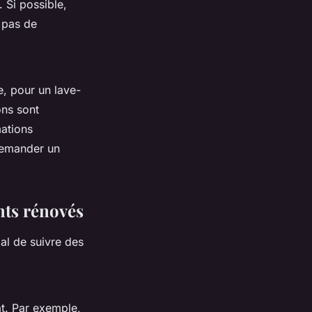
. Si possible,
 pas de
e, pour un lave-
ons sont
mations
 demander un
nts rénovés
al de suivre des
at. Par exemple,