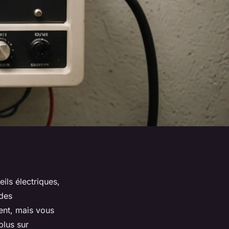
ls électriques,
 des
ent, mais vous
plus sur