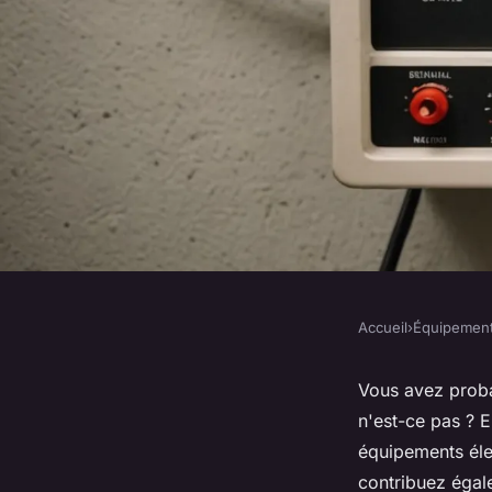
Accueil
›
Équipemen
ÉQUIPEMENT
Donnez une nouvelle
Vous avez proba
n'est-ce pas ? E
équipements électr
équipements éle
contribuez égal