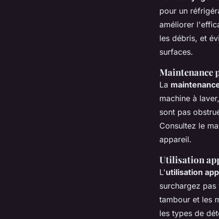
pour un réfrigér
améliorer l'effi
les débris, et é
surfaces.
Maintenance p
La
maintenance
machine à laver,
sont pas obstru
Consultez le man
appareil.
Utilisation a
L'
utilisation ap
surchargez pas 
tambour et les m
les types de dét