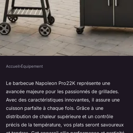
Accueil
›
Équipement
ÉQUIPEMENT
Le barbecue napoleon pro22k :
Le barbecue Napoleon Pro22K représente une
avancée majeure pour les passionnés de grillades.
l'allié de vos grillades parfaites
Avec des caractéristiques innovantes, il assure une
cuisson parfaite à chaque fois. Grâce à une
Pablo
•
7 janvier 2025
•
6 min de lecture
distribution de chaleur supérieure et un contrôle
précis de la température, vos plats seront savoureux