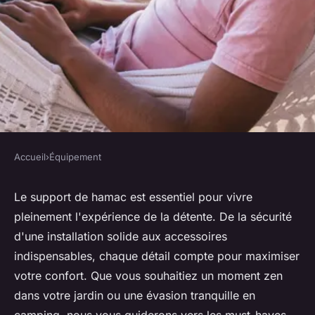
Accueil
›
Équipement
ÉQUIPEMENT
Support hamac : les
Le support de hamac est essentiel pour vivre
pleinement l'expérience de la détente. De la sécurité
indispensables pour une
d'une installation solide aux accessoires
détente optimale
indispensables, chaque détail compte pour maximiser
votre confort. Que vous souhaitiez un moment zen
Pablo
•
10 janvier 2025
•
6 min de lecture
dans votre jardin ou une évasion tranquille en