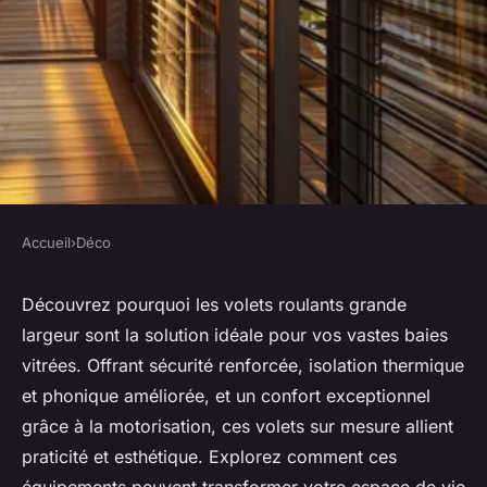
Accueil
›
Déco
DÉCO
Volet roulant grande largeur :
Découvrez pourquoi les volets roulants grande
largeur sont la solution idéale pour vos vastes baies
la solution idéale pour vos
vitrées. Offrant sécurité renforcée, isolation thermique
grandes baies
et phonique améliorée, et un confort exceptionnel
grâce à la motorisation, ces volets sur mesure allient
Pablo
•
10 juillet 2024
•
4 min de lecture
praticité et esthétique. Explorez comment ces