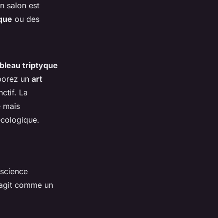
n salon est
que
ou des
bleau triptyque
rporez un
art
ctif. La
e mais
écologique.
nscience
t agit comme un