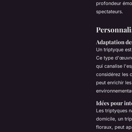
profondeur émot
spectateurs.
Personnali
Adaptation des
Un triptyque es
Ce type d'œuvre
qui canalise l'e
considérez les 
peut enrichir le
environnementa
Idées pour int
Les triptyques 
domicile, un tr
floraux, peut apa