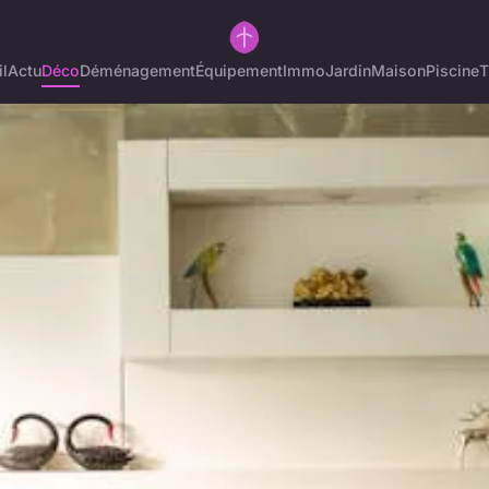
l
Actu
Déco
Déménagement
Équipement
Immo
Jardin
Maison
Piscine
T