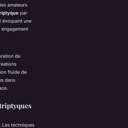
 les amateurs
riptyque
par
ui évoquent une
 un engagement
oration de
réations
tion fluide de
es dans
ace.
 triptyques
. Les techniques