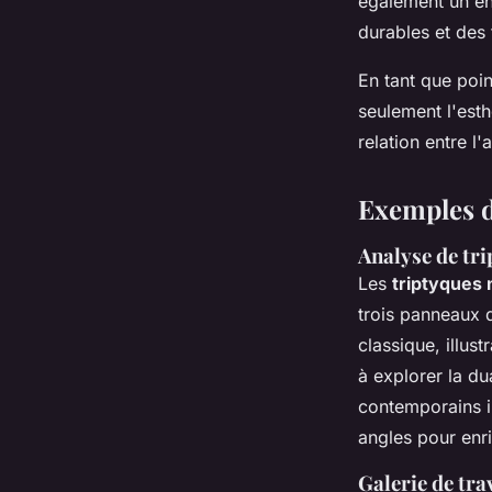
également un en
durables et des
En tant que poin
seulement l'est
relation entre l
Exemples d
Analyse de tri
Les
triptyques 
trois panneaux d
classique, illus
à explorer la du
contemporains i
angles pour enri
Galerie de tr