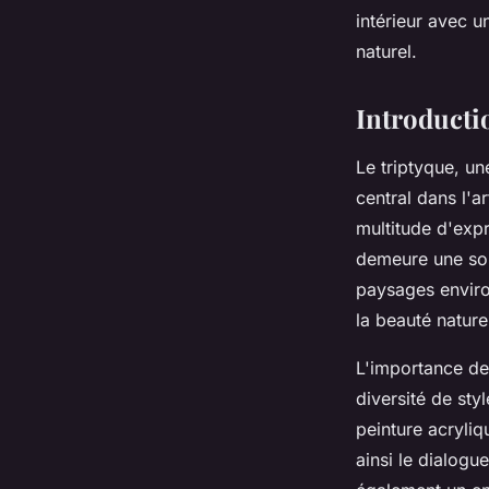
intérieur avec 
Pablo
•
11 décembre 2024
•
6 min de lecture
naturel.
Introductio
Le triptyque, u
central dans l'
multitude d'expr
demeure une sour
paysages enviro
la beauté naturel
L'importance de
diversité de styl
peinture acryliqu
ainsi le dialogue