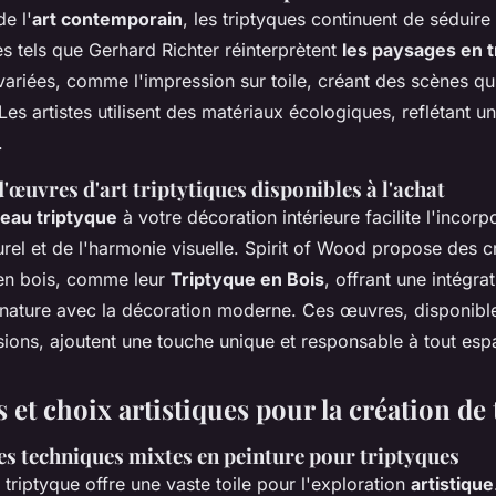
e l'
art contemporain
, les triptyques continuent de séduire
tes tels que Gerhard Richter réinterprètent
les paysages en t
variées, comme l'impression sur toile, créant des scènes q
 Les artistes utilisent des matériaux écologiques, reflétant
.
'œuvres d'art triptytiques disponibles à l'achat
leau triptyque
à votre décoration intérieure facilite l'incorp
urel et de l'harmonie visuelle. Spirit of Wood propose des c
en bois, comme leur
Triptyque en Bois
, offrant une intégra
la nature avec la décoration moderne. Ces œuvres, disponibl
sions, ajoutent une touche unique et responsable à tout esp
et choix artistiques pour la création de
es techniques mixtes en peinture pour triptyques
 triptyque offre une vaste toile pour l'exploration
artistique