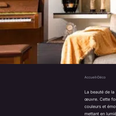
Accueil
›
Déco
DÉCO
L'art de la nature : 
La beauté de la 
œuvre. Cette fo
triptyque idéal
couleurs et émo
mettant en lumiè