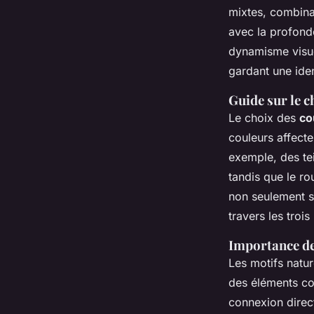
mixtes, combinan
avec la profonde
dynamisme visue
gardant une iden
Guide sur le c
Le choix des
co
couleurs affect
exemple, des te
tandis que le rou
non seulement s'
travers les troi
Importance de
Les motifs natur
des éléments com
connexion direc