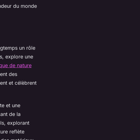
lendeur du monde
ngtemps un rôle
s, explore une
yque de nature
rent des
ent et célèbrent
te et une
lant de la
els, explorant
ture reflète