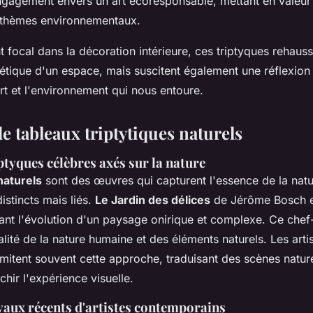
gagement envers un art écoresponsable, mettant en valeur
 thèmes environnementaux.
t focal dans la décoration intérieure, ces triptyques rehaus
hétique d'un espace, mais suscitent également une réflexion
'art et l'environnement qui nous entoure.
e tableaux triptytiques naturels
ptyques célèbres axés sur la nature
naturels
sont des œuvres qui capturent l'essence de la natu
istincts mais liés.
Le Jardin des délices
de Jérôme Bosch e
trant l'évolution d'un paysage onirique et complexe. Ce chef
alité de la nature humaine et des éléments naturels. Les arti
mitent souvent cette approche, traduisant des scènes nature
chir l'expérience visuelle.
avaux récents d'artistes contemporains