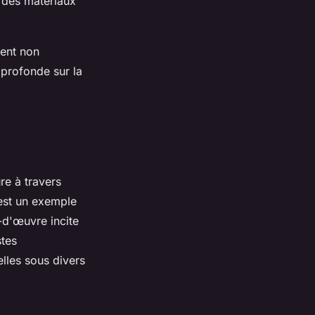
 des matériaux
sent non
 profonde sur la
re à travers
st un exemple
-d'œuvre incite
stes
lles sous divers