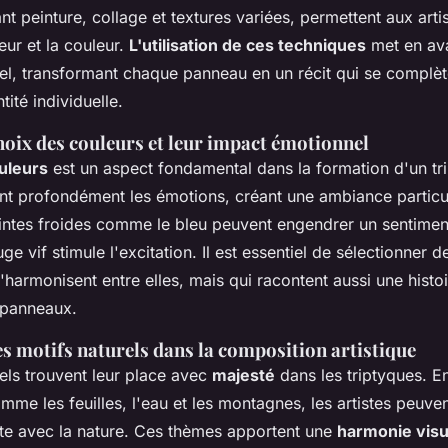
t peinture, collage et textures variées, permettent aux arti
ur et la couleur.
L'utilisation de ces techniques
met en avan
l, transformant chaque panneau en un récit qui se complète
tité individuelle.
hoix des couleurs et leur impact émotionnel
uleurs
est un aspect fondamental dans la formation d'un tr
ent profondément les émotions, créant une ambiance particul
intes froides comme le bleu peuvent engendrer un sentimen
ge vif stimule l'excitation. Il est essentiel de sélectionner d
harmonisent entre elles, mais qui racontent aussi une histo
s panneaux.
s motifs naturels dans la composition artistique
els trouvent leur place avec
majesté
dans les triptyques. E
me les feuilles, l'eau et les montagnes, les artistes peuv
te avec la nature. Ces thèmes apportent une
harmonie visu