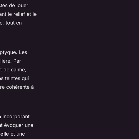
stes de jouer
t le relief et le
, tout en
iptyque. Les
ière. Par
t de calme,
es teintes qui
ire cohérente à
n incorporant
ent évoquer une
elle
et une