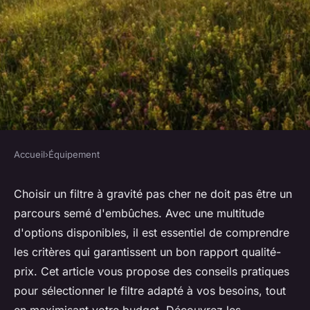
Accueil
›
Équipement
ÉQUIPEMENT
Choisir un filtre à gravité pas
Choisir un filtre à gravité pas cher ne doit pas être un
parcours semé d'embûches. Avec une multitude
cher : conseils et astuces
d'options disponibles, il est essentiel de comprendre
les critères qui garantissent un bon rapport qualité-
Pablo
•
19 décembre 2024
•
8 min de lecture
prix. Cet article vous propose des conseils pratiques
pour sélectionner le filtre adapté à vos besoins, tout