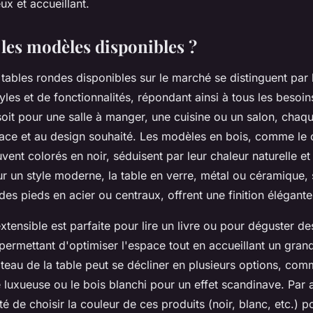
x et accueillant.
 les modèles disponibles ?
ables rondes disponibles sur le marché se distinguent par l
yles et de fonctionnalités, répondant ainsi à tous les besoins
oit pour une salle à manger, une cuisine ou un salon, chaq
pace et au design souhaité. Les modèles en bois, comme le 
vent colorés en noir, séduisent par leur chaleur naturelle et
ur un style moderne, la table en verre, métal ou céramique,
s pieds en acier ou centraux, offrent une finition élégante
xtensible est parfaite pour lire un livre ou pour déguster des
ermettant d'optimiser l'espace tout en accueillant un gra
teau de la table peut se décliner en plusieurs options, co
luxueuse ou le bois blanchi pour un effet scandinave. Par a
té de choisir la couleur de ces produits (noir, blanc, etc.) po