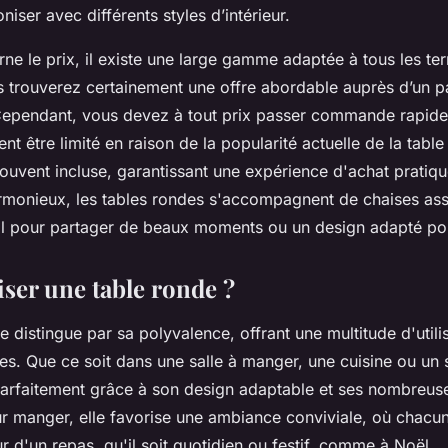
niser avec différents styles d’intérieur.
ne le prix, il existe une large gamme adaptée à tous les ter
s trouverez certainement une offre abordable auprès d’un p
Cependant, vous devez à tout prix passer commande rapide
nt être limité en raison de la popularité actuelle de la tabl
 souvent incluse, garantissant une expérience d'achat pratiqu
monieux, les tables rondes s'accompagnent de chaises asso
al pour partager de beaux moments ou un design adapté pour
iser une table ronde ?
e distingue par sa polyvalence, offrant une multitude d'utili
es. Que ce soit dans une salle à manger, une cuisine ou un 
 parfaitement grâce à son design adaptable et ses nombreus
ur manger, elle favorise une ambiance conviviale, où chacun
r d'un repas, qu'il soit quotidien ou festif, comme à Noël.