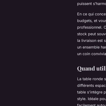
puissent s’harmo
En ce qui concer
budgets, et vou
professionnel. 
stock peut souve
la livraison est
un ensemble har
un coin convivi
Quand util
La table ronde s
différents espac
table s'intègre
style. Idéale po
facilement autou