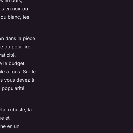
es en bois,
ns en noir ou
ou blanc, les
ion dans la pièce
e ou pour lire
aticité,
e le budget,
le à tous. Sur le
is vous devez à
 popularité
al robuste, la
ue et
ine en un