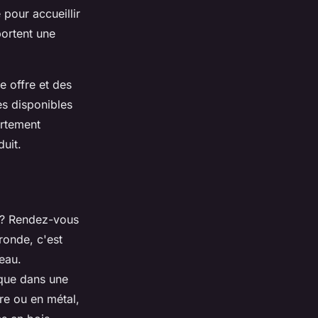
 pour accueillir
portent une
e offre et des
es disponibles
ortement
duit.
t ? Rendez-vous
ronde, c'est
teau.
 que dans une
rre ou en métal,