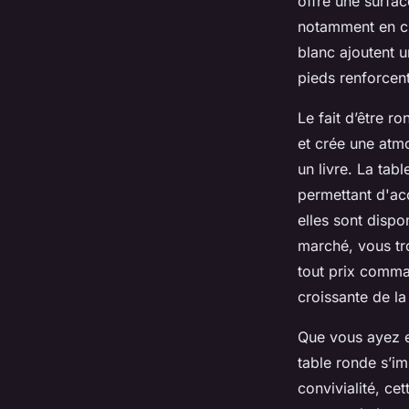
offre une surfac
notamment en ch
blanc ajoutent 
pieds renforcent
Le fait d’être r
et crée une atmo
un livre. La tab
permettant d'acc
elles sont dispo
marché, vous tr
tout prix comma
croissante de la
Que vous ayez e
table ronde s’im
convivialité, ce