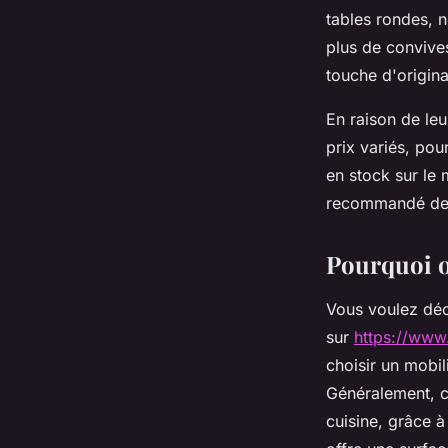
tables rondes, n
Pablo
•
13 décembre 2024
•
6 min de lecture
plus de convives
touche d'origina
En raison de leu
prix variés, po
en stock sur le
recommandé de v
Pourquoi op
Vous voulez déc
sur
https://www
choisir un mobil
Généralement, c
cuisine, grâce à