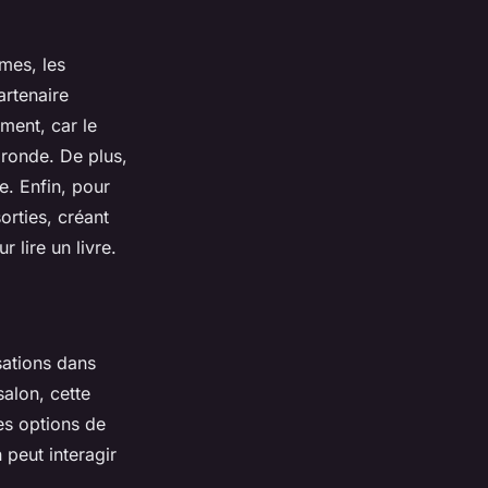
mes, les
artenaire
ment, car le
e ronde. De plus,
e. Enfin, pour
rties, créant
 lire un livre.
sations dans
salon, cette
es options de
 peut interagir