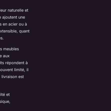
eur naturelle et
e ajoutent une
s en acier ou à
extensible, quant
es.
ces meubles
e aux
its répondent à
uvent limité, il
livraison est
ité et
sique,