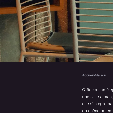
Accueil
›
Maison
MAISON
Table ronde : comme
Grâce à son élég
une salle à man
meilleur modèle ?
elle s'intègre p
en chêne ou en n