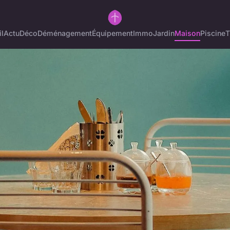
l
Actu
Déco
Déménagement
Équipement
Immo
Jardin
Maison
Piscine
T