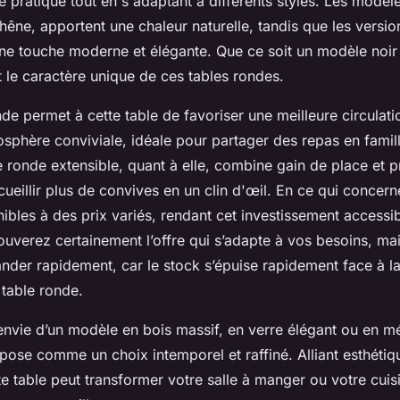
e pratique tout en s'adaptant à différents styles. Les modèl
êne, apportent une chaleur naturelle, tandis que les versio
une touche moderne et élégante. Que ce soit un modèle noir 
 le caractère unique de ces tables rondes.
onde permet à cette table de favoriser une meilleure circulat
sphère conviviale, idéale pour partager des repas en famill
le ronde extensible, quant à elle, combine gain de place et pr
ueillir plus de convives en un clin d'œil. En ce qui concern
nibles à des prix variés, rendant cet investissement accessib
ouverez certainement l’offre qui s’adapte à vos besoins, ma
nder rapidement, car le stock s’épuise rapidement face à la
 table ronde.
nvie d’un modèle en bois massif, en verre élégant ou en mét
pose comme un choix intemporel et raffiné. Alliant esthétiq
tte table peut transformer votre salle à manger ou votre cuis