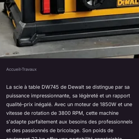
Accueil
›
Travaux
TRAVAUX
Scie à table dw745 dewalt :
La scie à table DW745 de Dewalt se distingue par sa
puissance impressionnante, sa légèreté et un rapport
puissance, légèreté et prix
qualité-prix inégalé. Avec un moteur de 1850W et une
réduit
vitesse de rotation de 3800 RPM, cette machine
s'adapte parfaitement aux besoins des professionnels
Pablo
•
1 octobre 2024
•
6 min de lecture
et des passionnés de bricolage. Son poids de