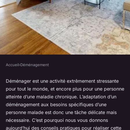
Accueil
›
Déménagement
DÉMÉNAGEMENT
Comment adapter un
Déménager est une activité extrêmement stressante
pour tout le monde, et encore plus pour une personne
déménagement aux besoins
atteinte d’une maladie chronique. L’adaptation d’un
d'une personne atteinte de
déménagement aux besoins spécifiques d’une
maladie chronique?
personne malade est donc une tâche délicate mais
nécessaire. C’est pourquoi nous vous donnons
Pablo
•
1 avril 2024
•
5 min de lecture
aujourd’hui des conseils pratiques pour réaliser cette