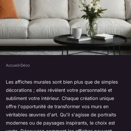
Accueil
›
Déco
DÉCO
Affiches murales : des
Les affiches murales sont bien plus que de simples
décorations ; elles révèlent votre personnalité et
créations uniques pour
subliment votre intérieur. Chaque création unique
sublimer votre intérieur
offre l'opportunité de transformer vos murs en
véritables œuvres d'art. Qu'il s'agisse de portraits
Pablo
•
3 janvier 2025
•
11 min de lecture
modernes ou de paysages inspirants, le choix est